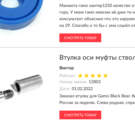
Манжета гамо хантер1250 качество от
гору. У меня гамо максим ай джи ти 
консультант объяснил что это наруж
на 29. Спасибо а то бы с ума сошёл о
СМОТРЕТЬ ТОВАР
Втулка оси муфты ств
Виктор
Рейтинг:
Номер заказа:
12803
Дата:
01.02.2022
Заказал втулку для Gamo Black Bear.
России за неделю. Слева родная, справ
СМОТРЕТЬ ТОВАР