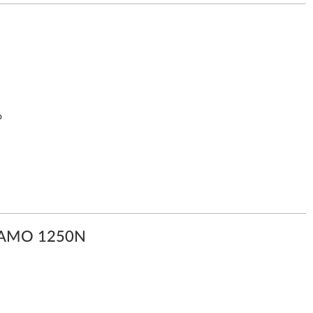
о
GAMO 1250N