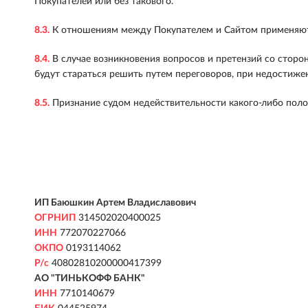
Покупателей или без такового.
8.3.
К отношениям между Покупателем и Сайтом применяютс
8.4.
В случае возникновения вопросов и претензий со стор
будут стараться решить путем переговоров, при недостиже
8.5.
Признание судом недействительности какого-либо поло
ИП Баюшкин Артем Владиславович
ОГРНИП
314502020400025
ИНН
772070227066
ОКПО
0193114062
Р/с
40802810200000417399
АО "ТИНЬКОФФ БАНК"
ИНН
7710140679