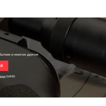
бытиях и многом другом
СЯ
ания
GAMO