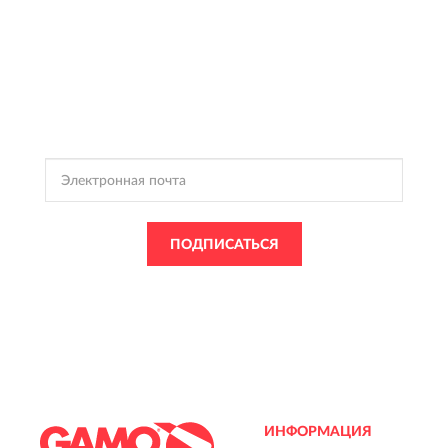
ПОДПИСКА
GAMO
Подпишись, чтобы получать информацию о эксклюзивных
предложениях,
поступлениях, событиях и многом другом
ПОДПИСАТЬСЯ
Подписываясь, Вы соглашаетесь с
Политикой Конфиденциальности
и
Условиями пользования
GAMO
ИНФОРМАЦИЯ