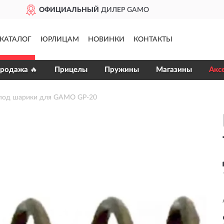
GAMO
ДОСТАВИМ
ПО 
КАТАЛОГ
ЮРЛИЦАМ
НОВИНКИ
КОНТАКТЫ
продажа 🔥
Прицелы
Пружины
Магазины
Акс
 под шарики для GAMO GP-20