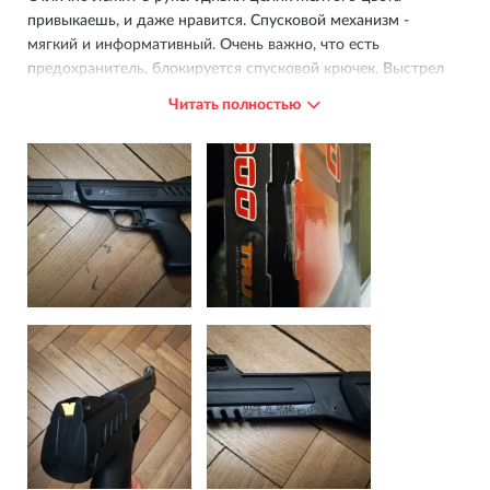
привыкаешь, и даже нравится. Спусковой механизм -
мягкий и информативный. Очень важно, что есть
предохранитель, блокируется спусковой крючек. Выстрел
громкий, звонкий. Энергия выстрела небольшая, но этого
Читать полностью
достаточно. Доставка быстрая, продавец сразу отправил
товар. Минус, к сожалению, приходится ставить за то, что
упаковка была вскрыта, и очень не аккуратно. Цена,
несмотря на скидку, высокая, но это курс евро... Если бы
уровень цен был ниже, купил бы модификацию IGT с
газовой пружиной.