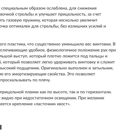
на специальным образом ослаблена, для снижения
вочной стрельбы и улучшает прицельность, за счет
ть газовую пружину, которая несколько увеличит
ючка оптимален для стрельбы, без излишних усилий и
ого пластика, что существенно уменьшило вес винтовки. В
беспечивающие удобное, физиологичное положение рук при
ебольшой выступ, который плотно ложится под пальцы и
, который позволяет легко удерживать винтовку и служит
высокий подщечник. Оригинально выполнен и затыльник.
ие его амортизирующие свойства. Это позволяет
проскальзывать по плечу.
рицельной планки как по высоте, так и по горизонтали.
е видно при недостаточном освещении. При желании
еется крепление «ласточкин хвост».
ы