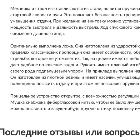
Механика и ствол изготавливаются из стали, но витая пружи
стартовой скорости пули. Это повышает безопасность трениро
уменьшения отдачи. При желании на винтовку можно установи
мощность выстрела и дальность выстрела. Ход спускового кр
чрезмерно длинного хода.
Оригинально выполнена ложа. Она изготовлена из ударостойк
пределах классических пропорций она имеет особенности, о
стрельбе, которое не утомляет их. Так, на целике имеется н
дает удобное положение ладони. Рукоять имеет плавный изгиб
своего рода подпальцевым упором. На прикладе выполнен не
Он изготовлен из плотной резины и имеет насечки, улучшающ
полноценно погасить отдачу и при этом не позволяет оружию 
Прицельное устройство открытое, с возможностью регуляции п
Мушка снабжена фиберглассовой нитью, чтобы ее было лучш
можно поставить и какую-нибудь другую оптику, поскольку им
Последние отзывы или вопрос